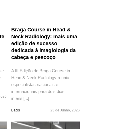
Braga Course in Head &
te
Neck Radiology: mais uma
edição de sucesso
dedicada à imagiologia da
cabeça e pescoço
se
A III Edição do Braga Course in
e
Head & Neck Radiology reuniu
especialistas nacionais e
internacionais para dois dias
2026
intensi[...]
Bacis
23 de Junho, 2026