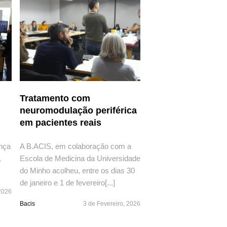
Tratamento com
neuromodulação periférica
em pacientes reais
nça
A B.ACIS, em colaboração com a
,
Escola de Medicina da Universidade
do Minho acolheu, entre os dias 30
de janeiro e 1 de fevereiro[...]
2026
Bacis
3 de Fevereiro, 2026