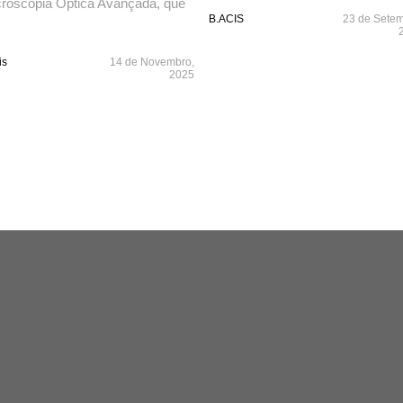
roscopia Óptica Avançada, que
B.ACIS
23 de Setem
is
14 de Novembro,
2025