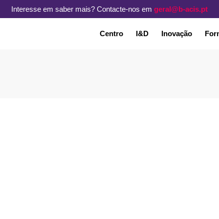
Interesse em saber mais? Contacte-nos em
geral@b-acis.pt
Centro
I&D
Inovação
For