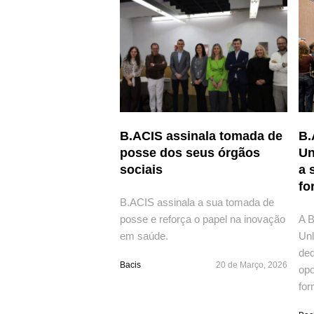
B.ACIS assinala tomada de
B.
posse dos seus órgãos
Un
sociais
a 
fo
B.ACIS assinala a sua tomada de
posse e reforça o papel na inovação
A B
em saúde.
Unl
ded
Bacis
20 de Março, 2026
opo
for