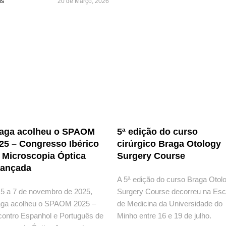
is
20 de Março, 2026
aga acolheu o SPAOM
5ª edição do curso
25 – Congresso Ibérico
cirúrgico Braga Otology
 Microscopia Óptica
Surgery Course
ançada
A 5ª edição do curso Braga Otol
5 a 7 de novembro de 2025,
Surgery Course decorreu na Esc
aga acolheu o SPAOM 2025 –
de Medicina da Universidade do
ontro Espanhol e Português de
Minho entre 16 e 19 de julho.