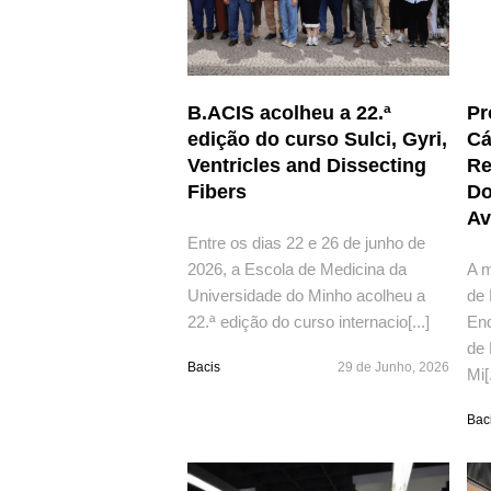
B.ACIS acolheu a 22.ª
Pr
edição do curso Sulci, Gyri,
Cá
Ventricles and Dissecting
Re
Fibers
Do
Av
Entre os dias 22 e 26 de junho de
2026, a Escola de Medicina da
A m
Universidade do Minho acolheu a
de
22.ª edição do curso internacio[...]
End
de 
Bacis
29 de Junho, 2026
Mi[.
Bac