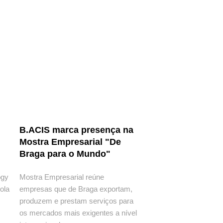
B.ACIS marca presença na
Mostra Empresarial "De
Braga para o Mundo"
ogy
Mostra Empresarial reúne
ola
empresas que de Braga exportam,
produzem e prestam serviços para
os mercados mais exigentes a nível