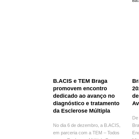
Bac
B.ACIS e TEM Braga
Br
promovem encontro
20
dedicado ao avanço no
de
diagnóstico e tratamento
Av
da Esclerose Múltipla
De 
No dia 6 de dezembro, a B.ACIS,
Br
em parceria com a TEM – Todos
Enc