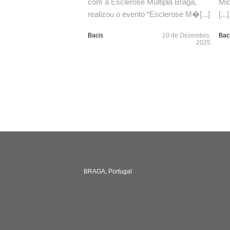
com a Esclerose Múltipla Braga,
Mic
realizou o evento “Esclerose M�[...]
[...]
Bacis
10 de Dezembro,
Bac
2025
BRAGA, Portugal