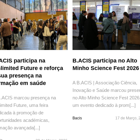
ACIS participa na
B.ACIS participa no Alto
limited Future e reforça
Minho Science Fest 2026
sua presença na
A B.ACIS | Associação Ciência,
rmação em saúde
Inovação e Saúde marcou prese
.ACIS marcou presença na
no Alto Minho Science Fest 2026
imited Future, uma feira
um evento dedicado à prom[...]
icada à promoção de
Bacis
17 de Março, 
rtunidades académicas,
mação avançada[...]