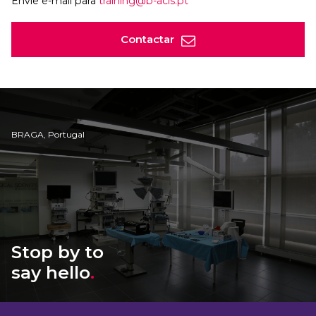
Envie e-mail para
training@b-acis.pt
Contactar
BRAGA, Portugal
Stop by to
say hello
.