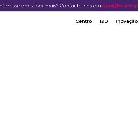
Interesse em saber mais? Contacte-nos em
geral@b-acis.p
Centro
I&D
Inovação