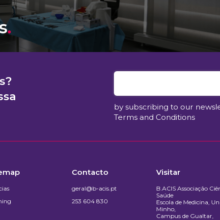
s
.
s?
ssa
by subscribing to our newsl
Terms and Conditions
temap
Contacto
Visitar
cias
geral@b-acis.pt
B.ACIS Associação Ciên
Saúde
ning
253 604 830
Escola de Medicina, Un
Minho,
Campus de Gualtar,