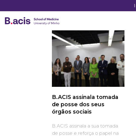
B.ACIS assinala tomada
de posse dos seus
órgãos sociais
B.ACIS assinala a sua tomada
de posse e reforça o papel na