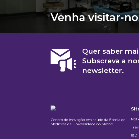
Venha visitar-no
Quer saber mai
Subscreva a no
newsletter.
Si
Notí
Centro de inovação em saúde da Escola de
Medicina da Universidade do Minho.​
Trai
I&D