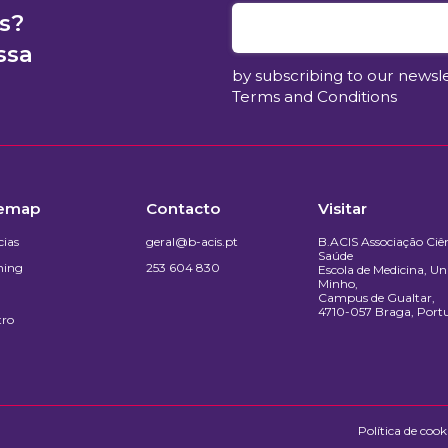
s?
ssa
by subscribing to our newsl
Terms and Conditions
temap
Contacto
Visitar
cias
geral@b-acis.pt
B.ACIS Associação Ciên
Saúde
ning
253 604 830
Escola de Medicina, Un
Minho,
Campus de Gualtar,
4710-057 Braga, Port
tro
Política de cook