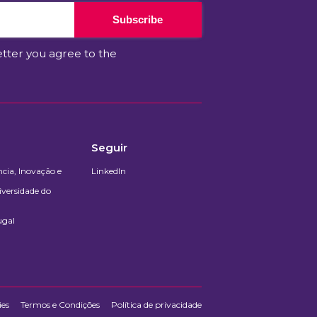
Subscribe
etter you agree to the
Seguir
cia, Inovação e
LinkedIn
iversidade do
ugal
ies
Termos e Condições
Política de privacidade