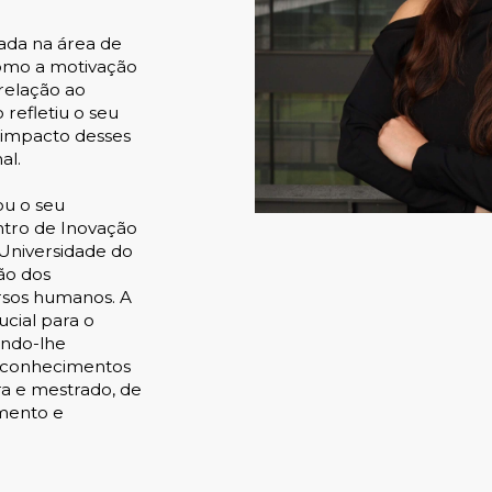
rada na área de
omo a motivação
relação ao
refletiu o seu
o impacto desses
al.
ou o seu
ntro de Inovação
Universidade do
ão dos
rsos humanos. A
cial para o
indo-lhe
s conhecimentos
ra e mestrado, de
imento e