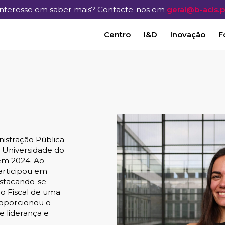
Interesse em saber mais? Contacte-nos em
geral@b-acis.p
Centro
I&D
Inovação
F
istração Pública
 Universidade do
em 2024. Ao
articipou em
destacando-se
o Fiscal de uma
roporcionou o
 liderança e