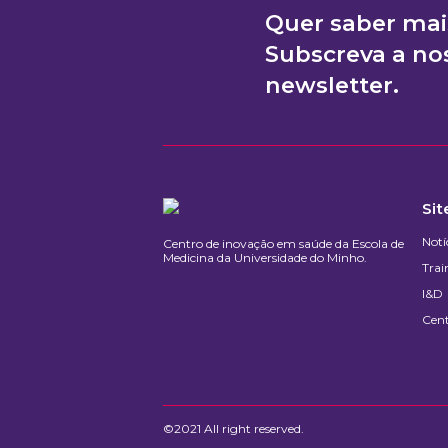
Quer saber mai
Subscreva a no
newsletter.
Si
Notí
Centro de inovação em saúde da Escola de
Medicina da Universidade do Minho.​
Trai
I&D
Cen
©2021 All right reserved.